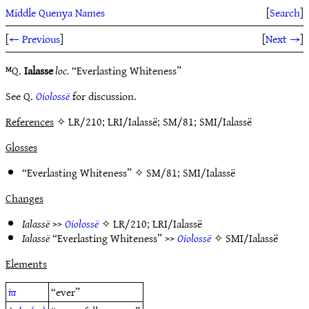
Middle Quenya Names
[
Search
]
[
← Previous
]
[
Next →
]
ᴹQ.
Ialasse
loc.
“Everlasting Whiteness”
See Q.
Oiolossë
for discussion.
References
✧ LR/210; LRI/Ialassë; SM/81; SMI/Ialassë
Glosses
“Everlasting Whiteness” ✧
SM/81
;
SMI/Ialassë
Changes
Ialassë
>>
Oiolossë
✧
LR/210
;
LRI/Ialassë
Ialassë
“Everlasting Whiteness” >>
Oiolossë
✧
SMI/Ialassë
Elements
ia
“ever”