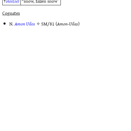
†
olos(se)
“snow, fallen snow”
Cognates
N.
Amon Uilos
✧
SM/81
(
Amon-Uilas
)