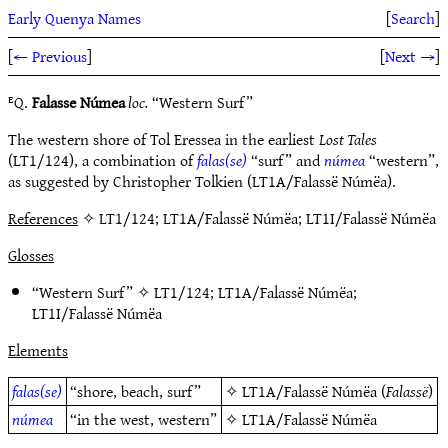
Early Quenya Names
[
Search
]
[
← Previous
]
[
Next →
]
ᴱQ.
Falasse Númea
loc.
“Western Surf”
The western shore of Tol Eressea in the earliest
Lost Tales
(LT1/124), a combination of
falas(se)
“surf” and
númea
“western”,
as suggested by Christopher Tolkien (LT1A/Falassë Númëa).
References
✧ LT1/124; LT1A/Falassë Númëa; LT1I/Falassë Númëa
Glosses
“Western Surf” ✧
LT1/124
;
LT1A/Falassë Númëa
;
LT1I/Falassë Númëa
Elements
falas(se)
“shore, beach, surf”
✧
LT1A/Falassë Númëa
(
Falassë
)
númea
“in the west, western”
✧
LT1A/Falassë Númëa